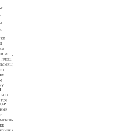
М:
.
М:
ТЫ
ТКИ
И
ЖИ
ПОМЕЩ.
 ПЛОЩ.
ПОМЕЩ.
ЛЮ
ЯЮ
М
МУ
И
АГАЮ
ЕТСЯ
ДАР
ТНЫЕ
ЩИ
 МЕБЕЛЬ
ЕЕ
ТЕХНИКА