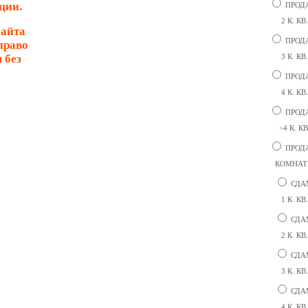
ции.
ПРОД
2 К. КВ.
сайта
ПРОД
право
 без
3 К. КВ.
ПРОД
4 К. КВ.
ПРОД
>4 К. КВ
ПРОД
КОМНА
СДА
1 К. КВ.
СДА
2 К. КВ.
СДА
3 К. КВ.
СДА
4 К. КВ.