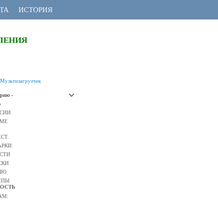
ТА
ИСТОРИЯ
ЛЕНИЯ
Мультизагрузчик
А
СИИ
МЕ
СТ.
РКИ
СТИ
СКИ
ЛЮ
ЕПЫ
ОСТЬ
АМ: