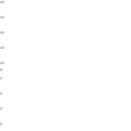
АМ:
АМ:
АМ:
АМ:
.
АМ:
ТЫ
М:
М:
М:
М: