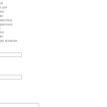
АМ
В ДАР
АМ
ЛЮ
ИВОТНОЕ
ИВОТНОЕ
Е
АМ
ЛЮ
КИЕ КОЛЯСКИ