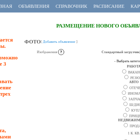
ВНАЯ
ОБЪЯВЛЕНИЯ
СПРАВОЧНИК
РАСПИСАНИЕ
КАР
РАЗМЕЩЕНИЕ НОВОГО ОБЪЯВ
ается
ФОТО
[
Добавить объявление
]
ы.
Стандартный загрузчик
|
Изображения
?
:
озможно
е 3
РАБОТ
ВАКАН
РЕЗЮ
авать
АВТО
ление
ОТЕЧЕ
 трех
ИНОМА
ЗАПЧА
Ш/ДИ
КУП
ПРИЦ
НЕДВИЖИМ
ПРОД
та,
1 К. КВ.
нами