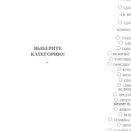
СДА
>4 К. КВ
СДА
КОМНА
УЧАС
ДАЧ
ВЫБЕРИТЕ
ГАРА
КАТЕГОРИЮ!
НЕЖИЛЫЕ 
ТОРГОВЫЕ
*
:
ОФИСНЫЕ 
КУП
МЕН
СДА
СНИ
УСЛУГ
ПРЕДЛ
ТРЕБУ
ПРИМУ В 
ЖИВО
ВЕ
ТЕХНИКА,
ПРОЧ
САДОВАЯ 