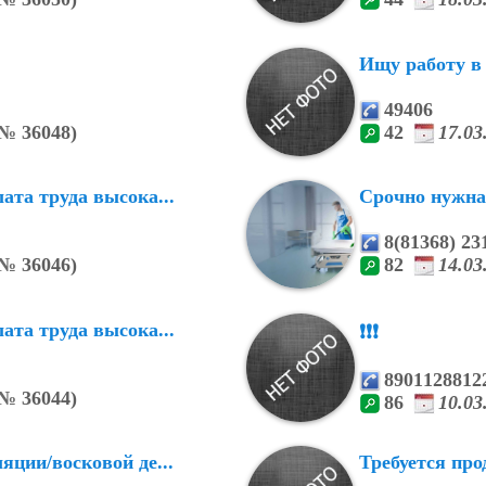
Ищу работу в
49406
№
36048)
42
17.0
ата труда высока...
Срочно нужна
8(81368) 23
№
36046)
82
14.0
ата труда высока...
❗️❗️❗️
8901128812
№
36044)
86
10.0
яции/восковой де...
Требуется про