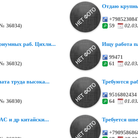
Отдаю крупны
+798523084
№
36034)
59
02.0
иумных раб. Цихли...
Ищу работа па
99471
№
36032)
61
02.0
ата труда высока...
Требуются раб
9516802434
№
36030)
64
01.0
C и др китайски...
Требуется шве
+790958686