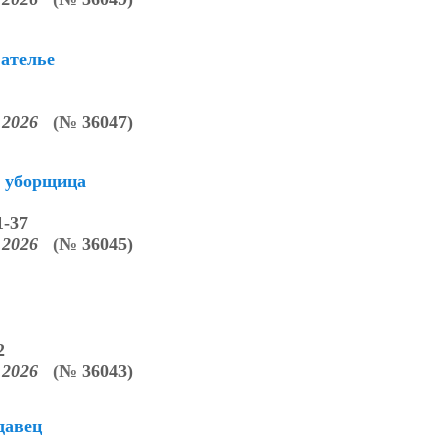
 ателье
3.2026
(
№
36047)
 уборщица
1-37
3.2026
(
№
36045)
2
3.2026
(
№
36043)
давец