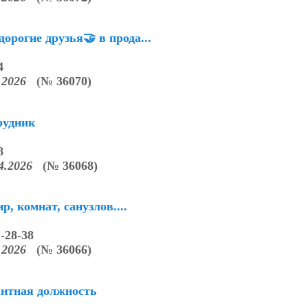
дорогие друзья🤝 в прода...
4
4.2026
(
№
36070)
рудник
8
04.2026
(
№
36068)
р, комнат, санузлов....
1-28-38
4.2026
(
№
36066)
нтная должность