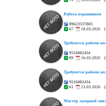
Работа охранником
89623537803
67
18.03.2026
(
Требуются рабочи опл
9516802434
89
16.03.2026
(
Требуются рабочи опл
9516802434
61
13.03.2026
(
Мастер лазерной эпил