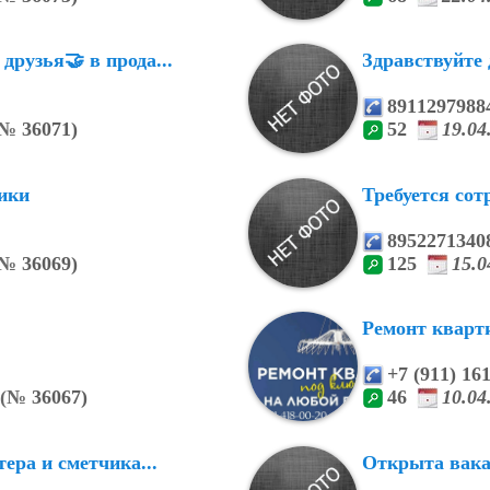
друзья🤝 в прода...
Здравствуйте 
8911297988
№
36071)
52
19.0
чики
Требуется сот
8952271340
№
36069)
125
15.
Ремонт кварти
+7 (911) 16
(
№
36067)
46
10.0
ера и сметчика...
Открыта вака