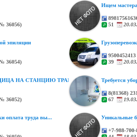
Ищем мастера
8981756163
№
36056)
51
20.0
ой эпиляции
Грузоперевозк
9500452413
№
36054)
39
20.0
ИЦА НА СТАНЦИЮ ТРАНСН...
Требуется уб
8(81368) 23
№
36052)
67
19.0
 оплата труда вы...
Уникальные б
+7-988-700-
№
36050)
44
18.0