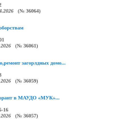
2
04.2026
(
№
36064)
ноборствам
01
4.2026
(
№
36061)
,ремонт загорлдных домо...
8
3.2026
(
№
36059)
борант в МАУДО «МУК»...
5-16
3.2026
(
№
36057)