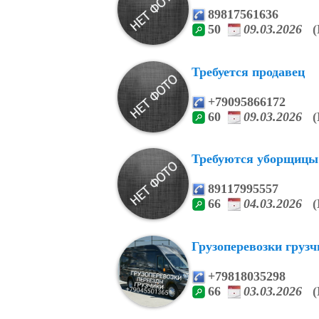
89817561636
50
09.03.2026
(
Требуется продавец
+79095866172
60
09.03.2026
(
Требуются уборщицы
89117995557
66
04.03.2026
(
Грузоперевозки грузч
+79818035298
66
03.03.2026
(