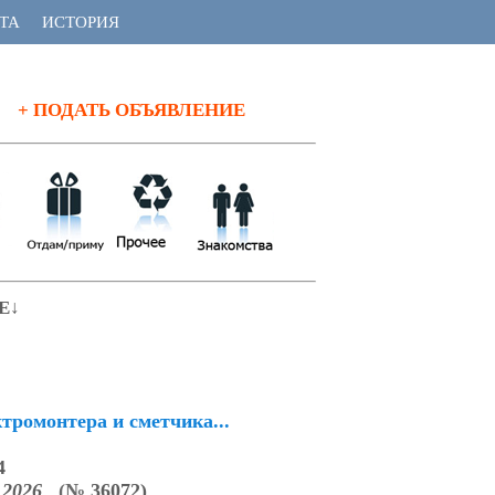
ТА
ИСТОРИЯ
+ ПОДАТЬ ОБЪЯВЛЕНИЕ
Е↓
тромонтера и сметчика...
4
4.2026
(
№
36072)