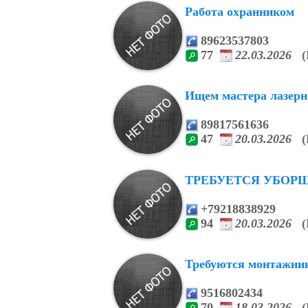
Работа охранником
89623537803
77
22.03.2026
(
Ищем мастера лазерн
89817561636
47
20.03.2026
(
ТРЕБУЕТСЯ УБОРЩ
+79218838929
94
20.03.2026
(
Требуются монтажники
9516802434
70
18.03.2026
(