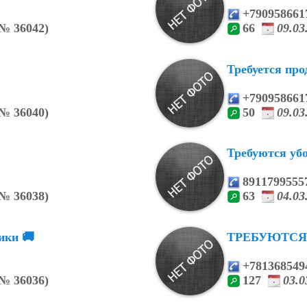
+790958661
№
36042)
66
09.0
Требуется про
+790958661
№
36040)
50
09.0
Требуются у
8911799555
№
36038)
63
04.0
ики 🚚
ТРЕБУЮТСЯ
+781368549
№
36036)
127
03.