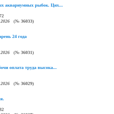
х аквариумных рыбок. Цих...
72
3.2026
(
№
36033)
рень 24 года
3.2026
(
№
36031)
очи оплата труда высока...
3.2026
(
№
36029)
я.
82