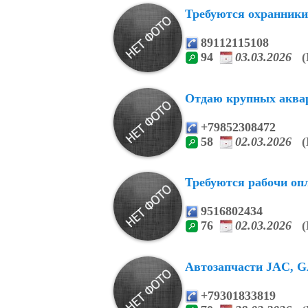
Требуются охранники
89112115108
94
03.03.2026
(
Отдаю крупных аквар
+79852308472
58
02.03.2026
(
Требуются рабочи опл
9516802434
76
02.03.2026
(
Автозапчасти JAC, GA
+79301833819