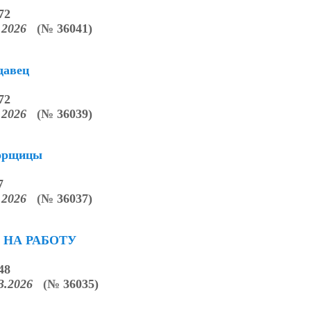
72
3.2026
(
№
36041)
давец
72
3.2026
(
№
36039)
борщицы
7
3.2026
(
№
36037)
 НА РАБОТУ
48
03.2026
(
№
36035)