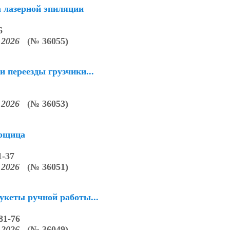
 лазерной эпиляции
6
3.2026
(
№
36055)
и переезды грузчики...
3.2026
(
№
36053)
орщица
1-37
3.2026
(
№
36051)
укеты ручной работы...
81-76
3.2026
(
№
36049)