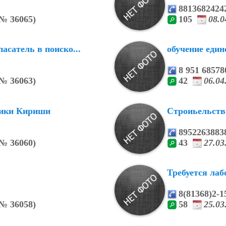
8813682424
№
36065)
105
08.
асатель в поиско...
обучение еди
8 951 68578
№
36063)
42
06.0
чики Кириши
Строиьельство
8952263883
№
36060)
43
27.0
Требуется ла
8(81368)2-1
№
36058)
58
25.0