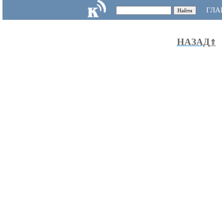
ГЛА
НАЗАД
⇑