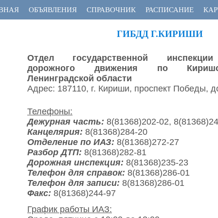
ВНАЯ
ОБЪЯВЛЕНИЯ
СПРАВОЧНИК
РАСПИСАНИЕ
КАР
ГИБДД Г.КИРИШИ
Отдел государственной инспекции
дорожного движения по Киришс
Ленинградской области
Адрес: 187110, г. Кириши, проспект Победы, д
Телефоны:
Дежурная часть:
8(81368)202-02, 8(81368)2
Канцелярия:
8(81368)284-20
Отделение по ИАЗ:
8(81368)272-27
Разбор ДТП:
8(81368)282-81
Дорожная инспекция:
8(81368)235-23
Телефон для справок:
8(81368)286-01
Телефон для записи:
8(81368)286-01
Факс:
8(81368)244-97
График работы ИАЗ: