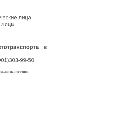
ические лица
е лица
втотранспорта в
(901)303-99-50
сылки на источник.